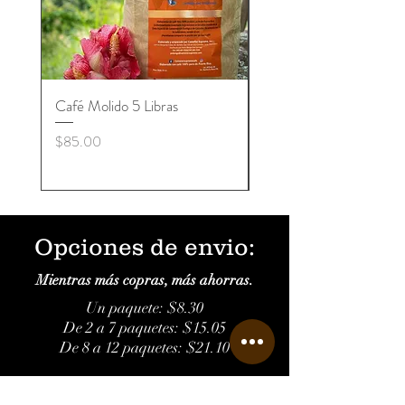
Café Molido 5 Libras
Café Tostado en Grano
libras
Precio
$85.00
Precio
$85.00
Opciones de envio:
Mientras más copras, más ahorras.
Un paquete: $8.30
De 2 a 7 paquetes: $15.05
De 8 a 12 paquetes: $21.10
Conoce más sobre