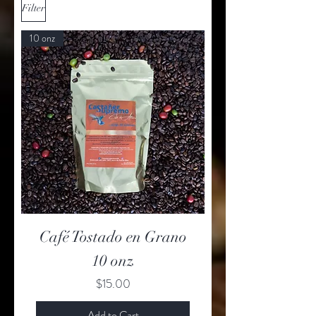
Filter
10 onz
Café Tostado en Grano
10 onz
Price
$15.00
Add to Cart