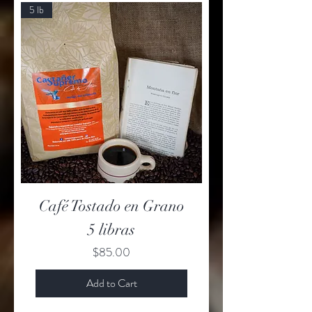
5 lb
Café Tostado en Grano
5 libras
Price
$85.00
Add to Cart