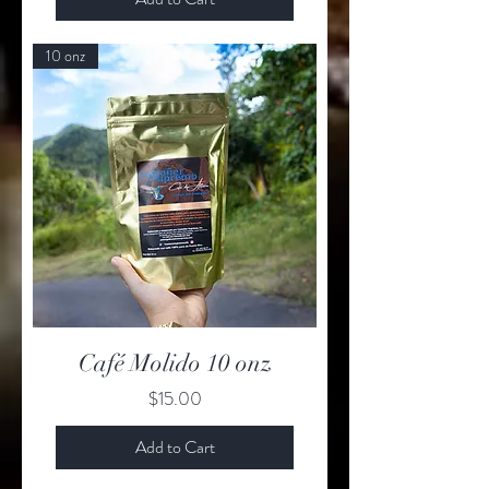
10 onz
Café Molido 10 onz
Price
$15.00
Add to Cart