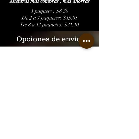
Mientras más compras , más ahorras
1 paquete : $8.30
De 2 a 7 paquetes: $15.05
De 8 a 12 paquetes: $21.10
Opciones de envío:
Disponile en:
Econo Altamira
Econo Carolina
Econo Colobos
Econo Fajardo
El Sartén de Fary - Lares
Panadería Franco- Mayagüez
Librería AC- San Juan
Librería Norberto
Tiendas Artesanales- Viejo San Juan